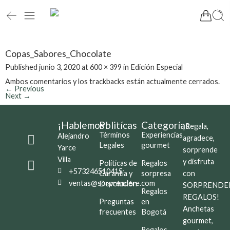
Copas_Sabores_Chocolate
Published
junio 3, 2020
at
600 × 399
in
Edición Especial
Ambos comentarios y los trackbacks están actualmente cerrados.
←
Previous
Next
→
¡Hablemos!
Politícas
Categorías
¡Regala,
Términos
Experiencias
Alejandro
agradece,
Legales
gourmet
Yarce
sorprende
Villa
y disfruta
Políticas de
Regalos
+573246510415
Garantía y
sorpresa
con
ventas@sorprendere.com
Devolución
SORPRENDE
Regalos
REGALOS!
Preguntas
en
Anchetas
frecuentes
Bogotá
gourmet,
Regalos