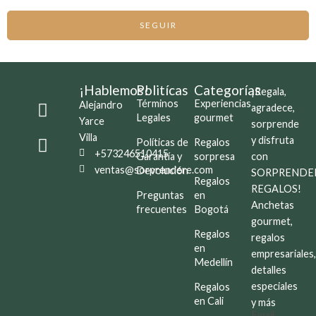
SEGUIR
¡Hablemos!
Politícas
Categorías
¡Regala,
Términos
Experiencias
Alejandro
agradece,
Legales
gourmet
Yarce
sorprende
Villa
y disfruta
Políticas de
Regalos
+573246510415
Garantía y
sorpresa
con
ventas@sorprendere.com
Devolución
SORPRENDE
Regalos
REGALOS!
Preguntas
en
Anchetas
frecuentes
Bogotá
gourmet,
Regalos
regalos
en
empresariales
Medellín
detalles
especiales
Regalos
en Cali
y más
Email