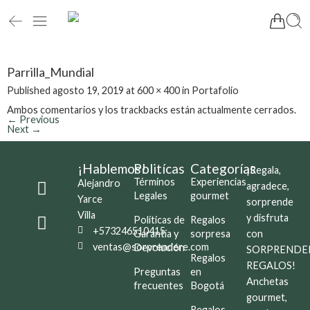
Parrilla_Mundial
Published
agosto 19, 2019
at
600 × 400
in
Portafolio
Ambos comentarios y los trackbacks están actualmente cerrados.
←
Previous
Next
→
¡Hablemos!
Politícas
Categorías
¡Regala,
Términos
Experiencias
Alejandro
agradece,
Legales
gourmet
Yarce
sorprende
Villa
y disfruta
Políticas de
Regalos
+573246510415
Garantía y
sorpresa
con
ventas@sorprendere.com
Devolución
SORPRENDE
Regalos
REGALOS!
Preguntas
en
Anchetas
frecuentes
Bogotá
gourmet,
Regalos