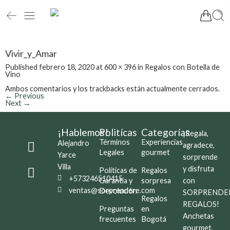
Vivir_y_Amar
Published
febrero 18, 2020
at
600 × 396
in
Regalos con Botella de
Vino
Ambos comentarios y los trackbacks están actualmente cerrados.
←
Previous
Next
→
¡Hablemos!
Politícas
Categorías
¡Regala,
Términos
Experiencias
Alejandro
agradece,
Legales
gourmet
Yarce
sorprende
Villa
y disfruta
Políticas de
Regalos
+573246510415
Garantía y
sorpresa
con
ventas@sorprendere.com
Devolución
SORPRENDE
Regalos
REGALOS!
Preguntas
en
Anchetas
frecuentes
Bogotá
gourmet,