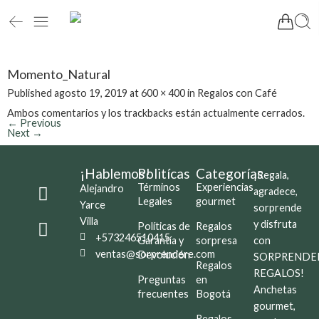
Momento_Natural
Published
agosto 19, 2019
at
600 × 400
in
Regalos con Café
Ambos comentarios y los trackbacks están actualmente cerrados.
←
Previous
Next
→
¡Hablemos!
Politícas
Categorías
¡Regala,
Términos
Experiencias
Alejandro
agradece,
Legales
gourmet
Yarce
sorprende
Villa
y disfruta
Políticas de
Regalos
+573246510415
Garantía y
sorpresa
con
ventas@sorprendere.com
Devolución
SORPRENDE
Regalos
REGALOS!
Preguntas
en
Anchetas
frecuentes
Bogotá
gourmet,
Regalos