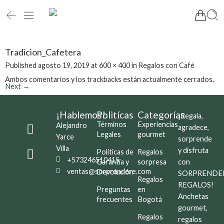
Tradicion_Cafetera
Published
agosto 19, 2019
at
600 × 400
in
Regalos con Café
Ambos comentarios y los trackbacks están actualmente cerrados.
Next
→
¡Hablemos!
Politícas
Categorías
¡Regala,
Términos
Experiencias
Alejandro
agradece,
Legales
gourmet
Yarce
sorprende
Villa
y disfruta
Políticas de
Regalos
+573246510415
Garantía y
sorpresa
con
ventas@sorprendere.com
Devolución
SORPRENDE
Regalos
REGALOS!
Preguntas
en
Anchetas
frecuentes
Bogotá
gourmet,
Regalos
regalos