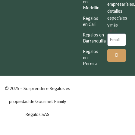
en
empresariales
Medellín
detalles
especiales
Regalos
en Cali
y más
Email
Regalos en
Barranquilla
Regalos
en
Pereira
© 2025 – Sorprendere Regalos es
propiedad de Gourmet Family
Regalos SAS