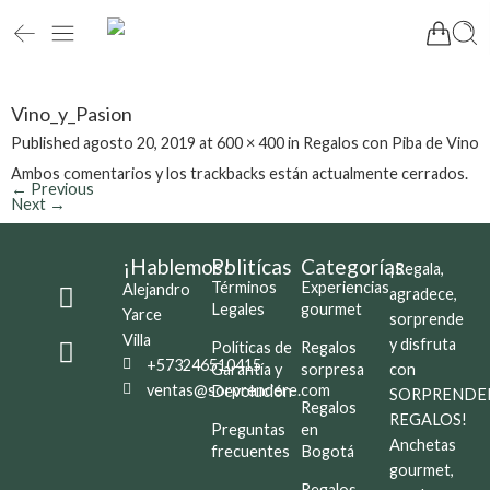
Vino_y_Pasion
Published
agosto 20, 2019
at
600 × 400
in
Regalos con Piba de Vino
Ambos comentarios y los trackbacks están actualmente cerrados.
←
Previous
Next
→
¡Hablemos!
Politícas
Categorías
¡Regala,
Términos
Experiencias
Alejandro
agradece,
Legales
gourmet
Yarce
sorprende
Villa
y disfruta
Políticas de
Regalos
+573246510415
Garantía y
sorpresa
con
ventas@sorprendere.com
Devolución
SORPRENDE
Regalos
REGALOS!
Preguntas
en
Anchetas
frecuentes
Bogotá
gourmet,
Regalos