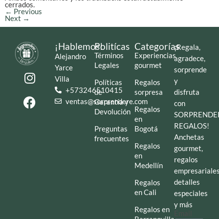
cerrados.
←
Previous
Next
→
¡Hablemos!
Politícas
Categorías
¡Regala,
Términos
Experiencias
Alejandro
agradece,
Legales
gourmet
Yarce
sorprende
Villa
y
Políticas
Regalos
+573246510415
de
sorpresa
disfruta
ventas@sorprendere.com
Garantía y
con
Regalos
Devolución
SORPRENDE
en
REGALOS!
Preguntas
Bogotá
Anchetas
frecuentes
Regalos
gourmet,
en
regalos
Medellín
empresariales
detalles
Regalos
en Cali
especiales
y más
Regalos en
Email