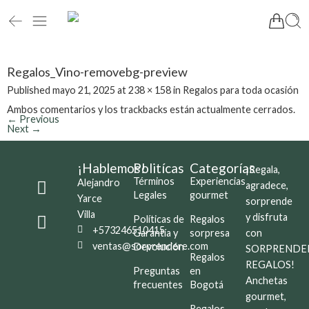
Regalos_Vino-removebg-preview
Published
mayo 21, 2025
at
238 × 158
in
Regalos para toda ocasión
Ambos comentarios y los trackbacks están actualmente cerrados.
←
Previous
Next
→
¡Hablemos!
Politícas
Categorías
¡Regala,
Términos
Experiencias
Alejandro
agradece,
Legales
gourmet
Yarce
sorprende
Villa
y disfruta
Políticas de
Regalos
+573246510415
Garantía y
sorpresa
con
ventas@sorprendere.com
Devolución
SORPRENDE
Regalos
REGALOS!
Preguntas
en
Anchetas
frecuentes
Bogotá
gourmet,
Regalos