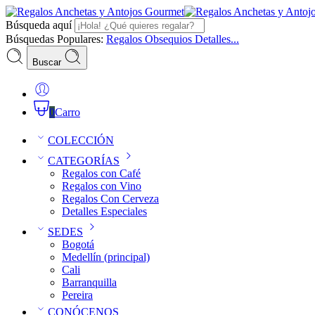
Búsqueda aquí
Búsquedas Populares:
Regalos
Obsequios
Detalles...
Buscar
0
Carro
COLECCIÓN
CATEGORÍAS
Regalos con Café
Regalos con Vino
Regalos Con Cerveza
Detalles Especiales
SEDES
Bogotá
Medellín (principal)
Cali
Barranquilla
Pereira
CONÓCENOS