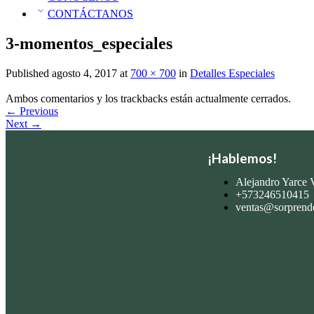
CONTÁCTANOS
3-momentos_especiales
Published
agosto 4, 2017
at
700 × 700
in
Detalles Especiales
Ambos comentarios y los trackbacks están actualmente cerrados.
←
Previous
Next
→
¡Hablemos!
Alejandro Yarce V
+573246510415
ventas@sorprend