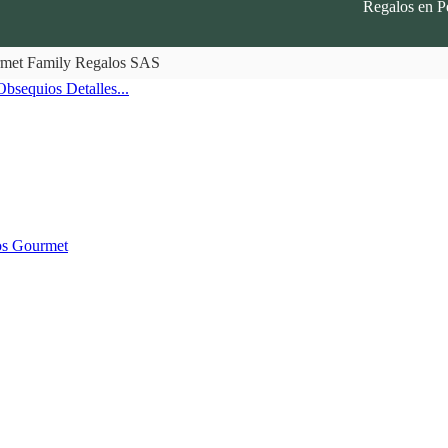
Regalos en P
rmet Family Regalos SAS
Obsequios
Detalles...