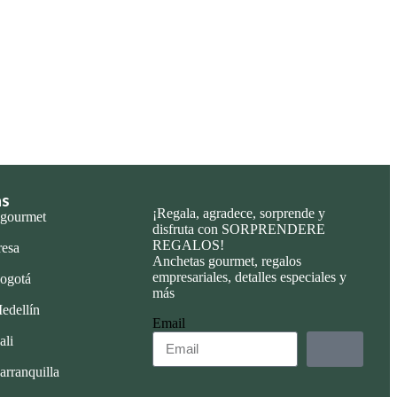
as
¡Regala, agradece, sorprende y
 gourmet
disfruta con SORPRENDERE
REGALOS!
resa
Anchetas gourmet, regalos
empresariales, detalles especiales y
ogotá
más
edellín
Email
ali
arranquilla