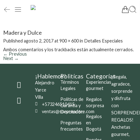
Madera y Dulce
Published
agosto 2, 2017
at
900 × 600
in
Detalles Especiales
Ambos comentarios y los trackbacks están actualmente cerrados.
←
Previous
Next
→
¡Hablemos!
Politícas
Categorías
¡Regala,
Términos
Experiencias
Alejandro
agradece,
Legales
gourmet
Yarce
sorprende
Villa
y disfruta
Políticas de
Regalos
+573246510415
Garantía y
sorpresa
con
ventas@sorprendere.com
Devolución
SORPRENDE
Regalos
REGALOS!
Preguntas
en
Anchetas
frecuentes
Bogotá
gourmet,
Regalos