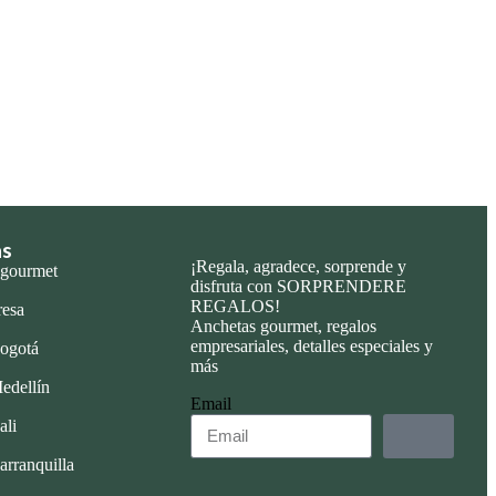
as
¡Regala, agradece, sorprende y
 gourmet
disfruta con SORPRENDERE
REGALOS!
resa
Anchetas gourmet, regalos
empresariales, detalles especiales y
ogotá
más
edellín
Email
ali
arranquilla