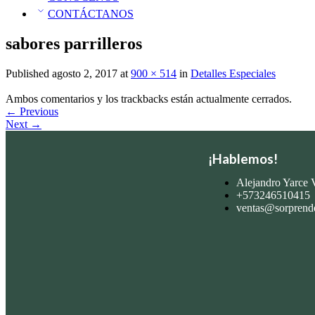
CONTÁCTANOS
sabores parrilleros
Published
agosto 2, 2017
at
900 × 514
in
Detalles Especiales
Ambos comentarios y los trackbacks están actualmente cerrados.
←
Previous
Next
→
¡Hablemos!
Alejandro Yarce V
+573246510415
ventas@sorprend