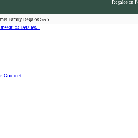
Regalos en P
rmet Family Regalos SAS
Obsequios
Detalles...