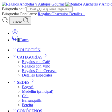
Búsqueda aquí
Búsquedas Populares:
Regalos
Obsequios
Detalles...
Buscar
0
Carro
COLECCIÓN
CATEGORÍAS
Regalos con Café
Regalos con Vino
Regalos Con Cerveza
Detalles Especiales
SEDES
Bogotá
Medellín (principal)
Cali
Barranquilla
Pereira
CONÓCENOS