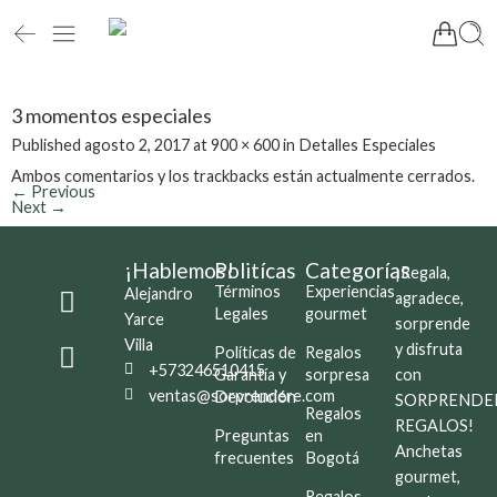
3 momentos especiales
Published
agosto 2, 2017
at
900 × 600
in
Detalles Especiales
Ambos comentarios y los trackbacks están actualmente cerrados.
←
Previous
Next
→
¡Hablemos!
Politícas
Categorías
¡Regala,
Términos
Experiencias
Alejandro
agradece,
Legales
gourmet
Yarce
sorprende
Villa
y disfruta
Políticas de
Regalos
+573246510415
Garantía y
sorpresa
con
ventas@sorprendere.com
Devolución
SORPRENDE
Regalos
REGALOS!
Preguntas
en
Anchetas
frecuentes
Bogotá
gourmet,
Regalos