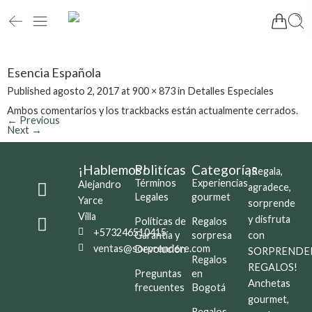
Esencia Española
Published
agosto 2, 2017
at
900 × 873
in
Detalles Especiales
Ambos comentarios y los trackbacks están actualmente cerrados.
←
Previous
Next
→
¡Hablemos!
Politícas
Categorías
¡Regala,
Términos
Experiencias
Alejandro
agradece,
Legales
gourmet
Yarce
sorprende
Villa
y disfruta
Políticas de
Regalos
+573246510415
Garantía y
sorpresa
con
ventas@sorprendere.com
Devolución
SORPRENDE
Regalos
REGALOS!
Preguntas
en
Anchetas
frecuentes
Bogotá
gourmet,
Regalos