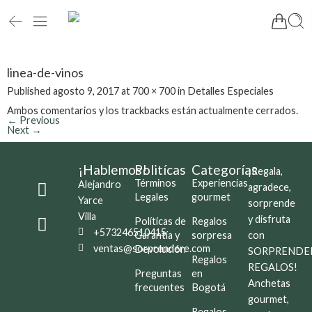
linea-de-vinos
Published
agosto 9, 2017
at
700 × 700
in
Detalles Especiales
Ambos comentarios y los trackbacks están actualmente cerrados.
←
Previous
Next
→
¡Hablemos!
Politícas
Categorías
¡Regala,
Términos
Experiencias
Alejandro
agradece,
Legales
gourmet
Yarce
sorprende
Villa
y disfruta
Políticas de
Regalos
+573246510415
Garantía y
sorpresa
con
ventas@sorprendere.com
Devolución
SORPRENDE
Regalos
REGALOS!
Preguntas
en
Anchetas
frecuentes
Bogotá
gourmet,
Regalos