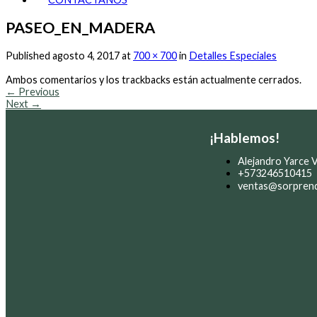
PASEO_EN_MADERA
Published
agosto 4, 2017
at
700 × 700
in
Detalles Especiales
Ambos comentarios y los trackbacks están actualmente cerrados.
←
Previous
Next
→
¡Hablemos!
Alejandro Yarce Vi
+573246510415
ventas@sorpren