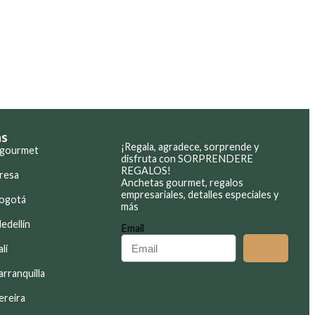
as
¡Regala, agradece, sorprende y
 gourmet
disfruta con SORPRENDERE
REGALOS!
resa
Anchetas gourmet, regalos
empresariales, detalles especiales y
Bogotá
más
edellín
Email
li
rranquilla
ereira