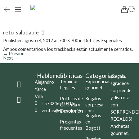
reto_saludable_1
Published
agosto 4, 2017
at
700 × 700
in
Detalles Especiales
Ambos comentarios y los trackbacks están actualmente cerrados.
←
Previous
Next
→
¡Hablemos!
Politícas
Categorías
¡Regala,
Términos
Experiencias
Alejandro
agradece,
Legales
gourmet
Yarce
sorprende
Villa
y disfruta
Políticas de
Regalos
+573246510415
Garantía y
sorpresa
con
ventas@sorprendere.com
Devolución
SORPRENDE
Regalos
REGALOS!
Preguntas
en
Anchetas
frecuentes
Bogotá
gourmet,
Regalos