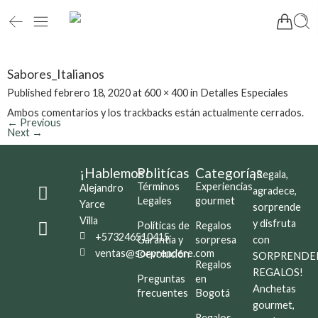
Sabores_Italianos
Published
febrero 18, 2020
at
600 × 400
in
Detalles Especiales
Ambos comentarios y los trackbacks están actualmente cerrados.
←
Previous
Next
→
¡Hablemos!
Politícas
Categorías
¡Regala,
Términos
Experiencias
Alejandro
agradece,
Legales
gourmet
Yarce
sorprende
Villa
y disfruta
Políticas de
Regalos
+573246510415
Garantía y
sorpresa
con
ventas@sorprendere.com
Devolución
SORPRENDE
Regalos
REGALOS!
Preguntas
en
Anchetas
frecuentes
Bogotá
gourmet,
Regalos