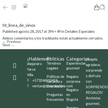
tit_linea_de_vinos
Published
agosto 28, 2017
at
394 × 49
in
Detalles Especiales
Ambos comentarios y los trackbacks están actualmente cerrados.
←
Previous
Next
→
¡Hablemos!
Politícas
Categorías
¡Regala,
Términos
Experiencias
Alejandro
agradece,
Legales
gourmet
Yarce
sorprende
Villa
y disfruta
Políticas de
Regalos
+573246510415
Garantía y
sorpresa
con
ventas@sorprendere.com
Devolución
SORPRENDE
Regalos
REGALOS!
Preguntas
en
Anchetas
frecuentes
Bogotá
gourmet,
Regalos