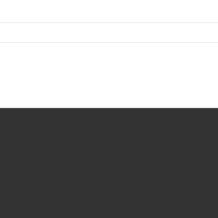
COLECCIÓN
CATEGORÍAS
Regalos con Café
Regalos con Vino
Regalos Con Cerveza
Detalles Especiales
SEDES
Bogotá
Medellín (principal)