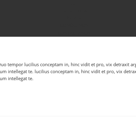
Cali
Barranquilla
Pereira
CONÓCENOS
CONTÁCTANOS
 Quo tempor lucilius conceptam in, hinc vidit et pro, vix detraxit
 intellegat te. lucilius conceptam in, hinc vidit et pro, vix detr
m intellegat te.