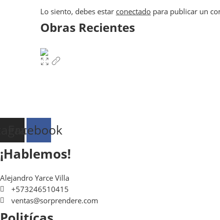
Lo siento, debes estar
conectado
para publicar un co
Obras Recientes
tagram
Facebook
¡Hablemos!
Alejandro Yarce Villa
+573246510415
ventas@sorprendere.com
Politícas