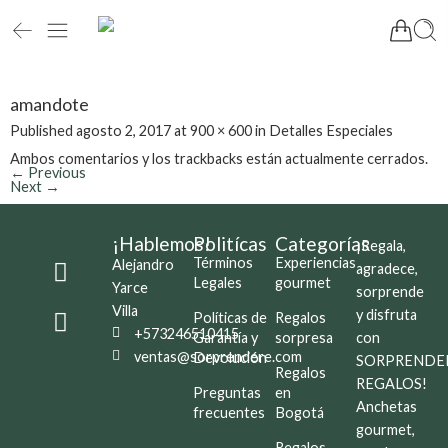
amandote
Published
agosto 2, 2017
at
900 × 600
in
Detalles Especiales
Ambos comentarios y los trackbacks están actualmente cerrados.
←
Previous
Next
→
¡Hablemos!
Politícas
Categorías
¡Regala,
Términos
Experiencias
Alejandro
agradece,
Legales
gourmet
Yarce
sorprende
Villa
y disfruta
Políticas de
Regalos
+573246510415
Garantía y
sorpresa
con
ventas@sorprendere.com
Devolución
SORPRENDE
Regalos
REGALOS!
Preguntas
en
Anchetas
frecuentes
Bogotá
gourmet,
Regalos