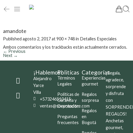
amandote
Published
agosto 2, 2017
at
900 × 748
in
Detalles Especiales
Ambos comentarios y los trackbacks están actualmente cerrados.
←
Previous
Next
→
¡Hablemos!
Politícas
Categorías
¡Regala,
Términos
Experiencias
Alejandro
agradece,
Legales
gourmet
Yarce
sorprende
Villa
y disfruta
Políticas de
Regalos
+573246510415
Garantía y
sorpresa
con
ventas@sorprendere.com
Devolución
SORPRENDE
Regalos
REGALOS!
Preguntas
en
Anchetas
frecuentes
Bogotá
gourmet,
Regalos